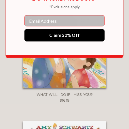
*Exclusions apply
Email
Claim 30% Off
WHAT WILL I DO IF I MISS YOU?
$16.19