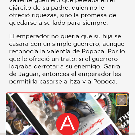
ejército de su padre, quien no le
ofreció riquezas, sino la promesa de
quedarse a su lado para siempre.
El emperador no quería que su hija se
casara con un simple guerrero, aunque
reconocía la valentía de Popoca. Por lo
que le ofreció un trato: si el guerrero
lograba derrotar a su enemigo, Garra
de Jaguar, entonces el emperador les
permitiría casarse a Itza y a Popoca.
Pero Garra de Jaguar tenía un plan
para frustrar al guerrero. ¿Estará todo
perdido?
SHOW MORE
Hoy existen dos majestuosos volcanes,
Popocatépetl e Iztaccíhuatl, que
pueden verse desde la Ciudad de