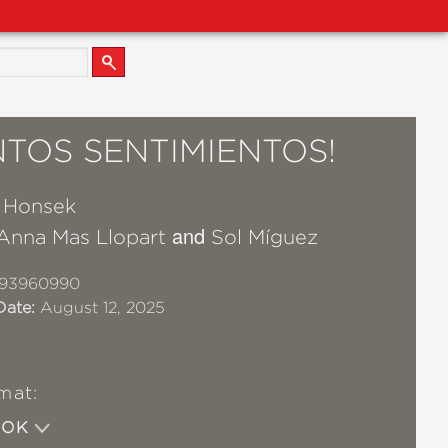
TOS SENTIMIENTOS!
a Honsek
and
Anna Mas Llopart
Sol Míguez
93960990
Date:
August 12, 2025
mat:
OOK