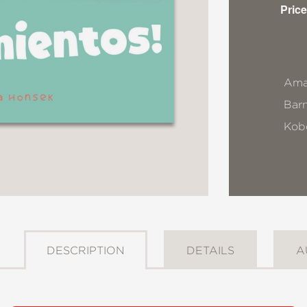
Price
Ama
Bar
Kob
DESCRIPTION
DETAILS
A