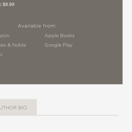
:
$8.99
Available from:
zon
Apple Books
nes & Noble
Google Play
o
UTHOR BIO