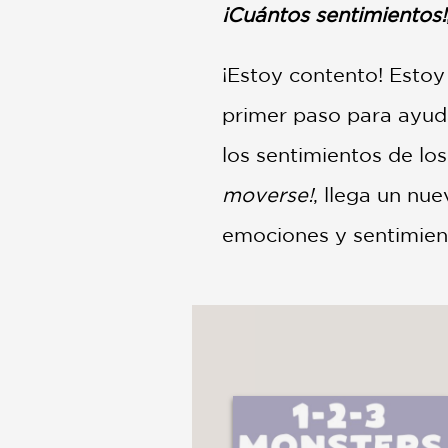
NONFICTION
¡Cuántos sentimientos!
PHOTOGRAPHY
POETRY
¡Estoy contento! Estoy
POP
primer paso para ayud
CULTURE
ALL
los sentimientos de lo
CATEGORIES
moverse!
, llega un nu
emociones y sentimie