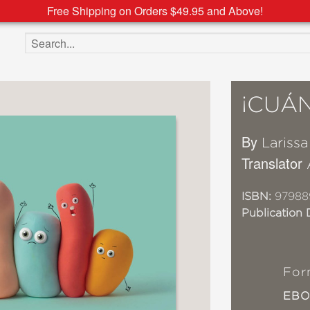
Free Shipping on Orders $49.95 and Above!
Search the site
¡CUÁN
By
Lariss
Translator
ISBN:
97988
Publication 
For
EB