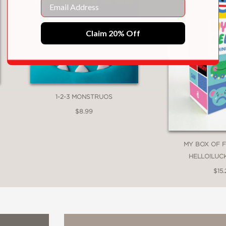
Email
Claim 20% Off
1-2-3 MONSTRUOS
$8.99
MY BOX OF F
HELLO!LUC
$15.