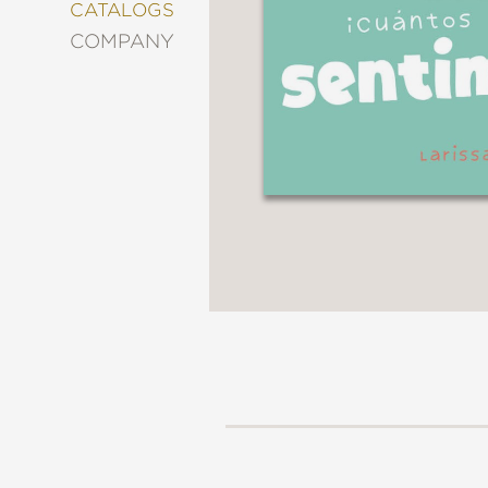
&
CATALOGS
DECORATING
COMPANY
ENTERTAINMENT
FASHION
&
STYLE
FICTION
FOOD
&
DRINK
GARDENING
GRAPHIC
NOVELS
KIDS
AND
TEENS
MANGA
NATURE