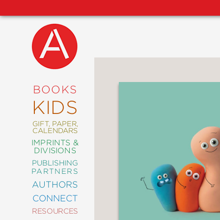
NEW
RELEASES
COMING
BOOKS
SOON
KIDS
ABRAMS
SIGNATURE
EDITIONS
GIFT, PAPER,
CALENDARS
IMPRINTS &
DIVISIONS
PUBLISHING
ART
PARTNERS
COMICS
AUTHORS
CONNECT
CRAFT
RESOURCES
DESIGN