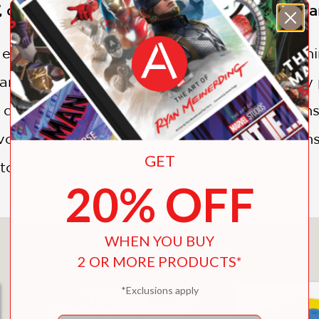
, de Larissa Honsek, ahora disponible en espa
 enfadado. Me siento ridículo. Enseñar a los n
arles a expresarlos de la manera adecuada y
s demás. De la mano de la artista Larissa Hon
evo elenco de personajes de plastilina para e
GET
ntos que todos experimentamos.
20% OFF
WHEN YOU BUY
You May Also Like
2 OR MORE PRODUCTS*
*Exclusions apply