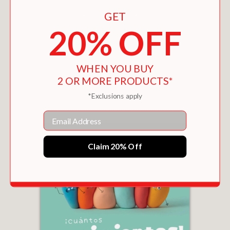
GET
20% OFF
WHEN YOU BUY
1-2-3 MONSTERS
2 OR MORE PRODUCTS*
$9.99
*Exclusions apply
Email
Claim 20% Off