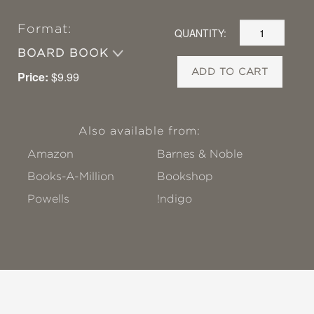
Format:
QUANTITY:
BOARD BOOK
ADD TO CART
Price:
$9.99
Also available from:
Amazon
Barnes & Noble
Books-A-Million
Bookshop
Powells
!ndigo